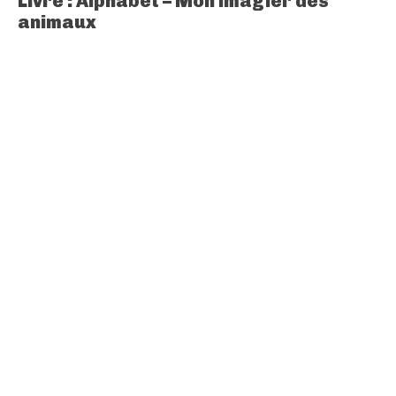
Livre : Alphabet – Mon imagier des
animaux