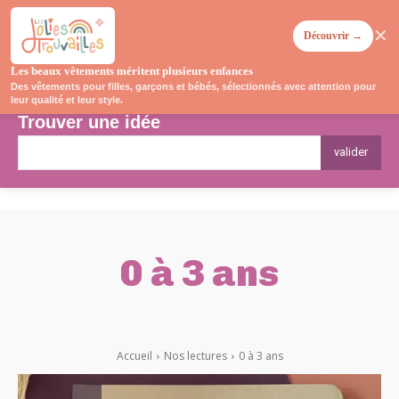
✕
Découvrir →
Les beaux vêtements méritent plusieurs enfances
Des vêtements pour filles, garçons et bébés, sélectionnés avec attention pour
leur qualité et leur style.
Trouver une idée
valider
0 à 3 ans
3 À 6 ANS
6 À 10 ANS
ADOS
Accueil
Nos lectures
0 à 3 ans