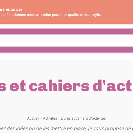
urs enfances
OS LECTURES
JEUX
SORTIES
CUISINE
, sélectionnés avec attention pour leur qualité et leur style.
s et cahiers d'act
ANUELLES ET SENSORIELLES
COLORIAGES PAR TH
Accueil
Activités
Livres et cahiers d'activités
er des idées ou de les mettre en place, je vous propose de 