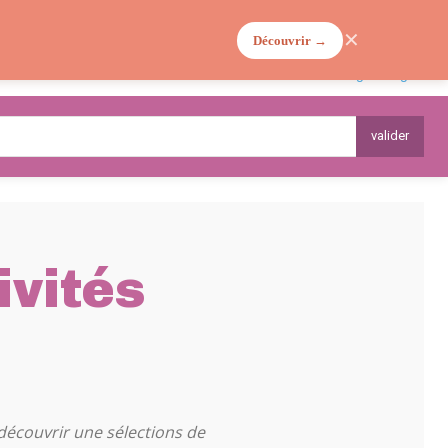
✕
Découvrir →
MA VIE DE MAMAN
PLANTES
valider
ivités
ÈME
POÉSIES - COMPTINES - CHANTS
découvrir une sélections de