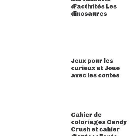
d’activités Les
dinosaures
Jeux pour les
curieux et Joue
avec les contes
Cahier de
coloriages Candy
Crush et cahier