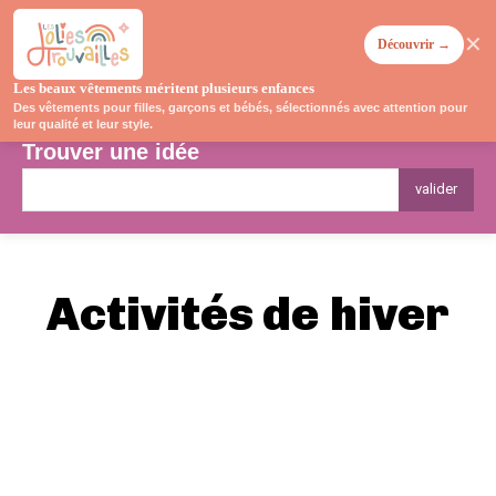
✕
Découvrir →
Les beaux vêtements méritent plusieurs enfances
Des vêtements pour filles, garçons et bébés, sélectionnés avec attention pour
leur qualité et leur style.
Trouver une idée
valider
Activités de
hiver