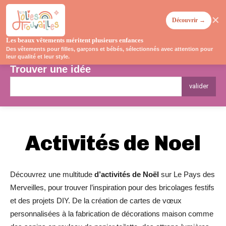
✕
Découvrir →
Les beaux vêtements méritent plusieurs enfances
Des vêtements pour filles, garçons et bébés, sélectionnés avec attention pour
leur qualité et leur style.
Trouver une idée
valider
Activités de
Noel
Découvrez une multitude
d’activités de Noël
sur Le Pays des
Merveilles, pour trouver l’inspiration pour des bricolages festifs
et des projets DIY. De la création de cartes de vœux
personnalisées à la fabrication de décorations maison comme