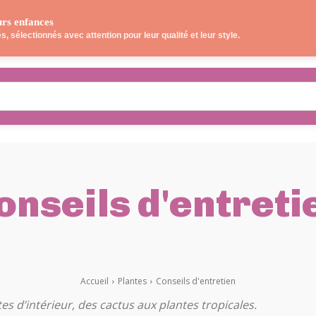
urs enfances
OS LECTURES
JEUX
SORTIES
CUISINE
, sélectionnés avec attention pour leur qualité et leur style.
onseils d'entreti
JETS CRÉATIFS
JOURNAL DE BORD
PROBLÈMES 
Accueil
Plantes
Conseils d'entretien
s d’intérieur, des cactus aux plantes tropicales.