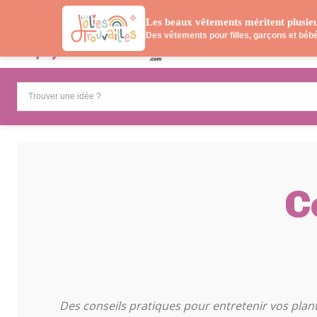
Les beaux vêtements méritent plusie
ACTIVITÉS
N
Des vêtements pour filles, garçons et bébés
Trouver une idée ?
C
DIY & PRO
Des conseils pratiques pour entretenir vos plante