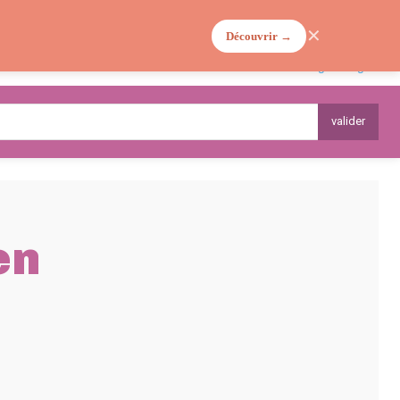
✕
Découvrir →
MA VIE DE MAMAN
PLANTES
valider
en
COURANTS