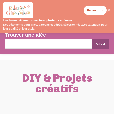
✕
Découvrir →
Les beaux vêtements méritent plusieurs enfances
Des vêtements pour filles, garçons et bébés, sélectionnés avec attention pour
leur qualité et leur style.
Trouver une idée
valider
DIY & Projets
créatifs
CONSEILS D'ENTRETIEN
JOURNAL DE BORD
PROBLÈMES COURANTS