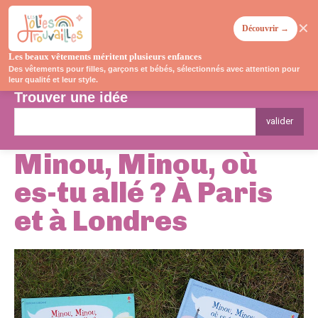
✕
Découvrir →
Les beaux vêtements méritent plusieurs enfances
Des vêtements pour filles, garçons et bébés, sélectionnés avec attention pour
leur qualité et leur style.
Trouver une idée
valider
Minou, Minou, où
es-tu allé ? À Paris
et à Londres