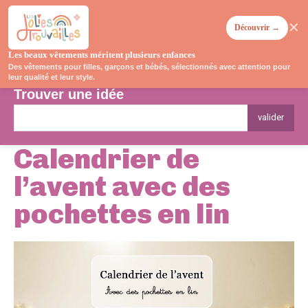
✕
Découvrir →
Les beaux vêtements méritent plusieurs enfances
Des vêtements pour filles, garçons et bébés, sélectionnés avec attention pour
leur qualité et leur style.
Trouver une idée
valider
Calendrier de
l’avent avec des
pochettes en lin