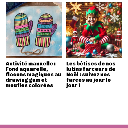
Activité manuelle :
Les bêtises de nos
Fond aquarelle,
lutins farceurs de
flocons magiques au
Noël : suivez nos
drawing gum et
farces au jour le
moufles colorées
jour !