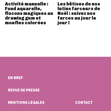
Activité manuelle :
Les bêtises de nos
Fond aquarelle,
lutins farceurs de
flocons magiques au
Noël : suivez nos
drawing gum et
farces au jour le
moufles colorées
jour !
EN BREF
REVUE DE PRESSE
MENTIONS LÉGALES
CONTACT