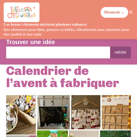
✕
Découvrir →
Les beaux vêtements méritent plusieurs enfances
Des vêtements pour filles, garçons et bébés, sélectionnés avec attention pour
leur qualité et leur style.
Trouver une idée
valider
Calendrier de
l’avent à fabriquer