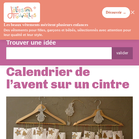
✕
Découvrir →
Les beaux vêtements méritent plusieurs enfances
Des vêtements pour filles, garçons et bébés, sélectionnés avec attention pour
leur qualité et leur style.
Trouver une idée
valider
Calendrier de
l’avent sur un cintre