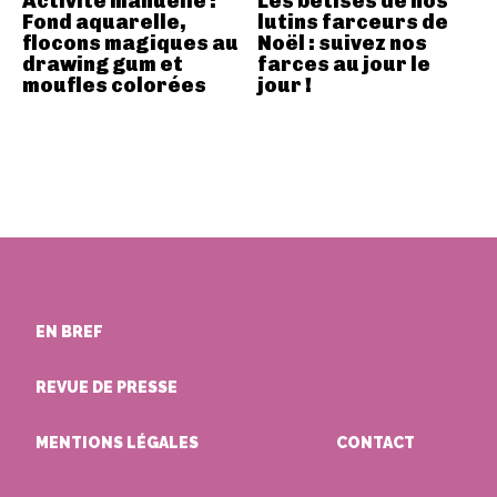
Activité manuelle :
Les bêtises de nos
Fond aquarelle,
lutins farceurs de
flocons magiques au
Noël : suivez nos
drawing gum et
farces au jour le
moufles colorées
jour !
EN BREF
REVUE DE PRESSE
MENTIONS LÉGALES
CONTACT