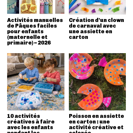
Activités manuelles
Création d’un clown
de Pâques faciles
de carnaval avec
pour enfants
une assiette en
(maternelle et
carton
primaire) – 2026
10 activités
Poisson en assiette
créatives à faire
en carton : une
avec les enfants
activité créative et
pendant les
colorée