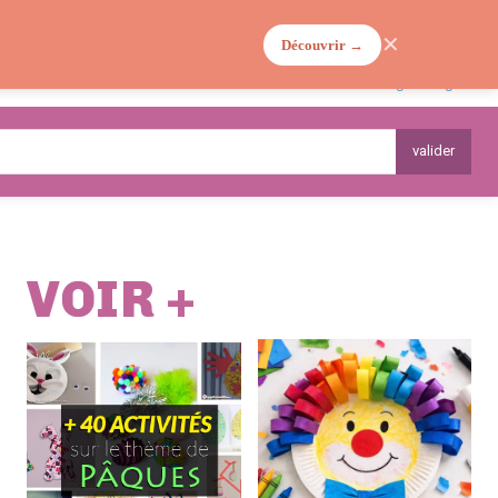
✕
Découvrir →
MA VIE DE MAMAN
PLANTES
valider
VOIR +