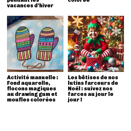
vacances d’hiver
Activité manuelle :
Les bêtises de nos
Fond aquarelle,
lutins farceurs de
flocons magiques
Noël : suivez nos
au drawing gum et
farces au jour le
moufles colorées
jour !