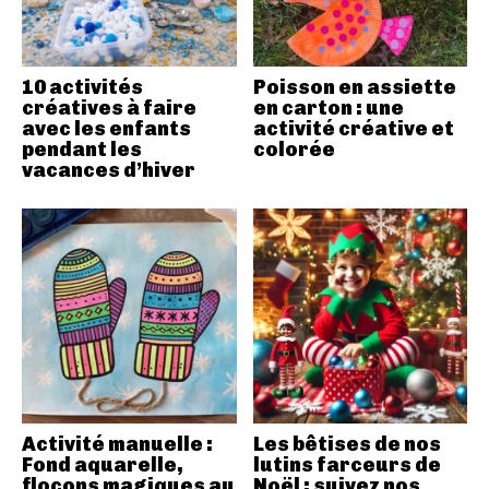
10 activités
Poisson en assiette
créatives à faire
en carton : une
avec les enfants
activité créative et
pendant les
colorée
vacances d’hiver
Activité manuelle :
Les bêtises de nos
Fond aquarelle,
lutins farceurs de
flocons magiques au
Noël : suivez nos