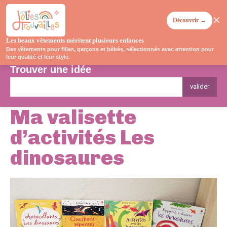
✕
Découvrir →
Les beaux vêtements méritent plusieurs enfances
Des vêtements pour filles, garçons et bébés, sélectionnés avec attention pour
leur qualité et leur style.
Trouver une idée
valider
Ma valisette
d’activités Les
dinosaures