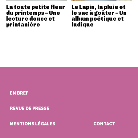
La toute petite fleur
Le Lapin, la pluie et
du printemps – Une
le sac à goûter – Un
lecture douce et
album poétique et
printanière
ludique
EN BREF
REVUE DE PRESSE
MENTIONS LÉGALES
CONTACT