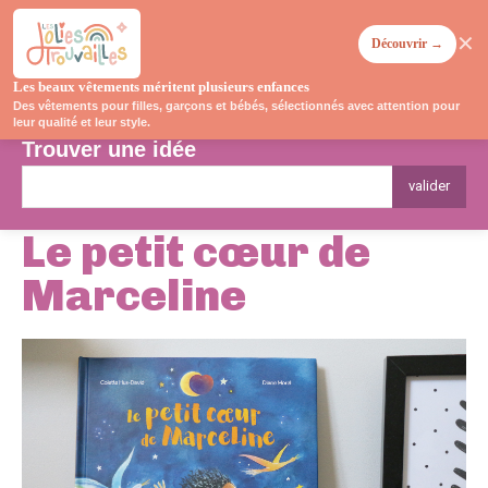
✕
Découvrir →
Les beaux vêtements méritent plusieurs enfances
Des vêtements pour filles, garçons et bébés, sélectionnés avec attention pour
leur qualité et leur style.
Trouver une idée
valider
Le petit cœur de
Marceline