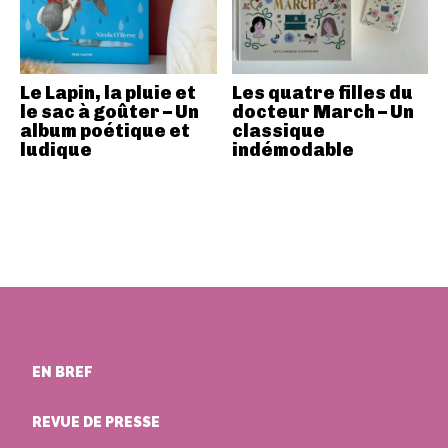
Le Lapin, la pluie et
Les quatre filles du
le sac à goûter – Un
docteur March – Un
album poétique et
classique
ludique
indémodable
EN BREF
REVUE DE PRESSE