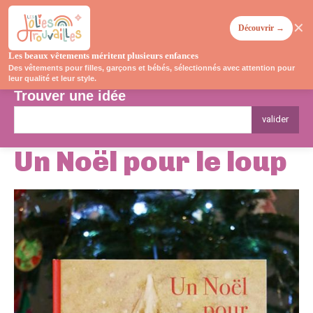
✕
Découvrir →
Les beaux vêtements méritent plusieurs enfances
Des vêtements pour filles, garçons et bébés, sélectionnés avec attention pour
leur qualité et leur style.
Trouver une idée
valider
Un Noël pour le loup