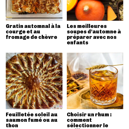
Gratin automnal à la
Les meilleures
courge et au
soupes d’automne à
fromage de chèvre
préparer avec nos
enfants
Feuilletée soleil au
Choisir un rhum :
saumon fumé ou au
comment
thon
sélectionner le