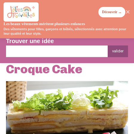
✕
Découvrir →
Les beaux vêtements méritent plusieurs enfances
Des vêtements pour filles, garçons et bébés, sélectionnés avec attention pour
leur qualité et leur style.
Trouver une idée
valider
Croque Cake