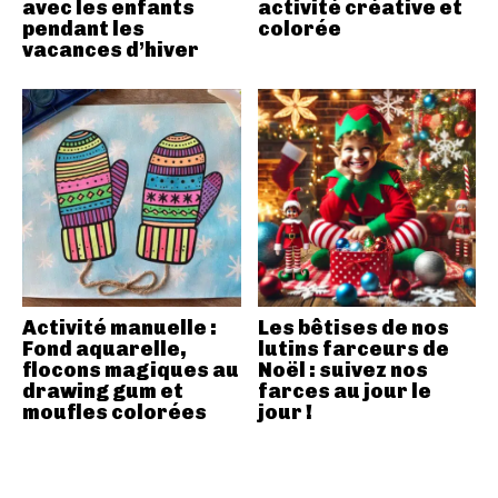
avec les enfants
activité créative et
pendant les
colorée
vacances d’hiver
Activité manuelle :
Les bêtises de nos
Fond aquarelle,
lutins farceurs de
flocons magiques au
Noël : suivez nos
drawing gum et
farces au jour le
moufles colorées
jour !