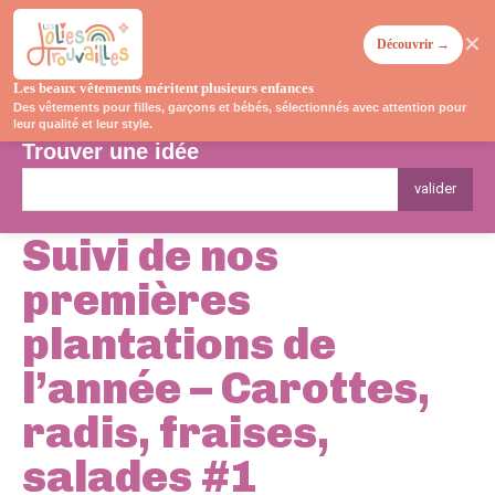
✕
Découvrir →
Les beaux vêtements méritent plusieurs enfances
Des vêtements pour filles, garçons et bébés, sélectionnés avec attention pour
leur qualité et leur style.
Trouver une idée
valider
Suivi de nos
premières
plantations de
l’année – Carottes,
radis, fraises,
salades #1