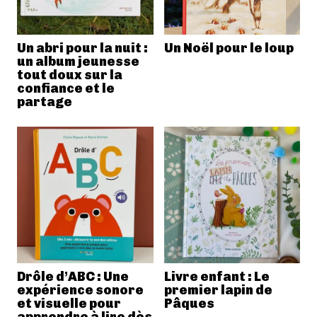
Un abri pour la nuit :
Un Noël pour le loup
un album jeunesse
tout doux sur la
confiance et le
partage
Drôle d’ABC : Une
Livre enfant : Le
expérience sonore
premier lapin de
et visuelle pour
Pâques
apprendre à lire dès