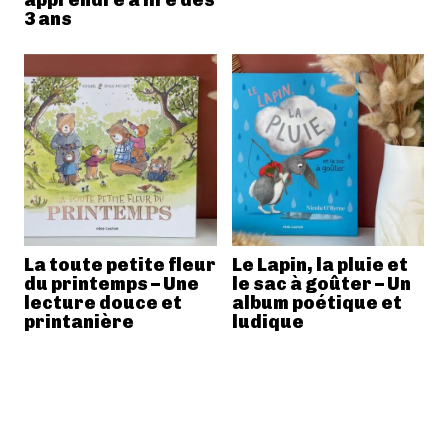
3 ans
La toute petite fleur
Le Lapin, la pluie et
du printemps – Une
le sac à goûter – Un
lecture douce et
album poétique et
printanière
ludique