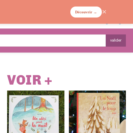
✕
Découvrir →
MA VIE DE MAMAN
PLANTES
valider
VOIR +