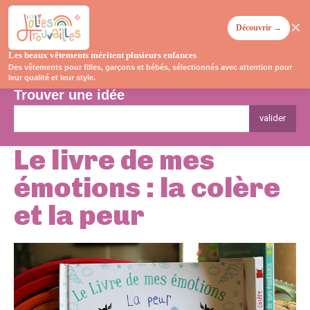
✕
Découvrir →
Les beaux vêtements méritent plusieurs enfances
Des vêtements pour filles, garçons et bébés, sélectionnés avec attention pour
leur qualité et leur style.
Trouver une idée
valider
Le livre de mes
émotions : la colère
et la peur