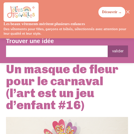
✕
Découvrir →
Les beaux vêtements méritent plusieurs enfances
Des vêtements pour filles, garçons et bébés, sélectionnés avec attention pour
leur qualité et leur style.
Trouver une idée
valider
Un masque de fleur
pour le carnaval
(l’art est un jeu
d’enfant #16)