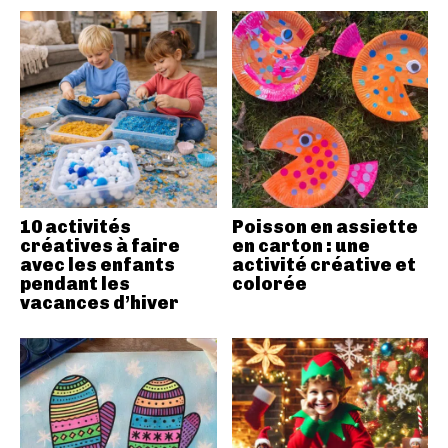
10 activités
Poisson en assiette
créatives à faire
en carton : une
avec les enfants
activité créative et
pendant les
colorée
vacances d’hiver