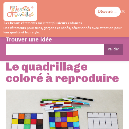
✕
Découvrir →
Les beaux vêtements méritent plusieurs enfances
Des vêtements pour filles, garçons et bébés, sélectionnés avec attention pour
leur qualité et leur style.
Trouver une idée
valider
Le quadrillage
coloré à reproduire