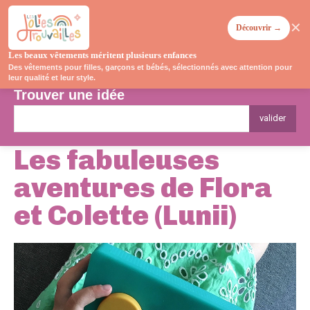
✕
Découvrir →
Les beaux vêtements méritent plusieurs enfances
Des vêtements pour filles, garçons et bébés, sélectionnés avec attention pour
leur qualité et leur style.
Trouver une idée
valider
Les fabuleuses
aventures de Flora
et Colette (Lunii)