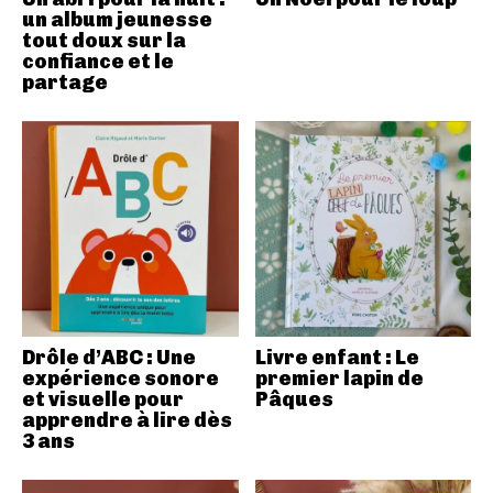
un album jeunesse
tout doux sur la
confiance et le
partage
Drôle d’ABC : Une
Livre enfant : Le
expérience sonore
premier lapin de
et visuelle pour
Pâques
apprendre à lire dès
3 ans