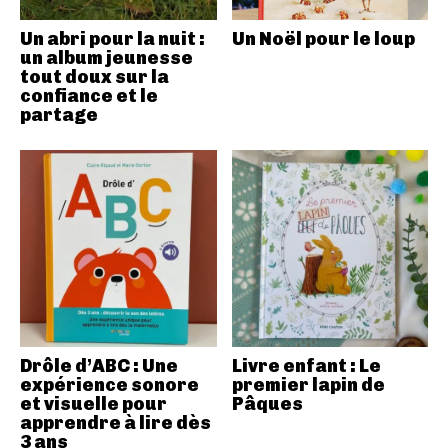
Un abri pour la nuit :
Un Noël pour le loup
un album jeunesse
tout doux sur la
confiance et le
partage
Drôle d’ABC : Une
Livre enfant : Le
expérience sonore
premier lapin de
et visuelle pour
Pâques
apprendre à lire dès
3 ans