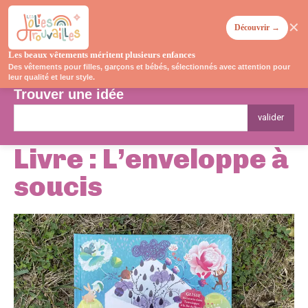
✕
Découvrir →
Les beaux vêtements méritent plusieurs enfances
Des vêtements pour filles, garçons et bébés, sélectionnés avec attention pour
leur qualité et leur style.
Trouver une idée
valider
Livre : L’enveloppe à
soucis