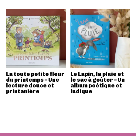
La toute petite fleur
Le Lapin, la pluie et
du printemps – Une
le sac à goûter – Un
lecture douce et
album poétique et
printanière
ludique