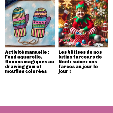
Activité manuelle :
Les bêtises de nos
Fond aquarelle,
lutins farceurs de
flocons magiques au
Noël : suivez nos
drawing gum et
farces au jour le
moufles colorées
jour !