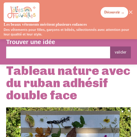
✕
Découvrir →
Les beaux vêtements méritent plusieurs enfances
Des vêtements pour filles, garçons et bébés, sélectionnés avec attention pour
leur qualité et leur style.
Trouver une idée
valider
Tableau nature avec
du ruban adhésif
double face