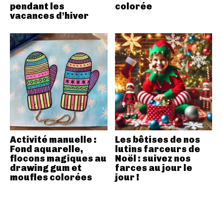
pendant les
colorée
vacances d’hiver
Activité manuelle :
Les bêtises de nos
Fond aquarelle,
lutins farceurs de
flocons magiques au
Noël : suivez nos
drawing gum et
farces au jour le
moufles colorées
jour !