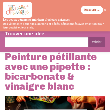
✕
Découvrir →
Les beaux vêtements méritent plusieurs enfances
Des vêtements pour filles, garçons et bébés, sélectionnés avec attention pour
leur qualité et leur style.
Trouver une idée
valider
Peinture pétillante
avec une pipette :
bicarbonate &
vinaigre blanc