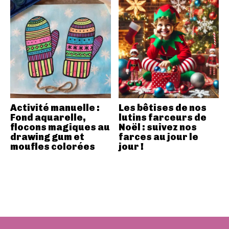
Activité manuelle :
Les bêtises de nos
Fond aquarelle,
lutins farceurs de
flocons magiques au
Noël : suivez nos
drawing gum et
farces au jour le
moufles colorées
jour !