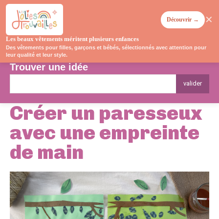
✕
Découvrir →
Les beaux vêtements méritent plusieurs enfances
Des vêtements pour filles, garçons et bébés, sélectionnés avec attention pour
leur qualité et leur style.
Trouver une idée
valider
Créer un paresseux
avec une empreinte
de main