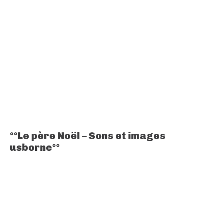
°°Le père Noël – Sons et images
usborne°°