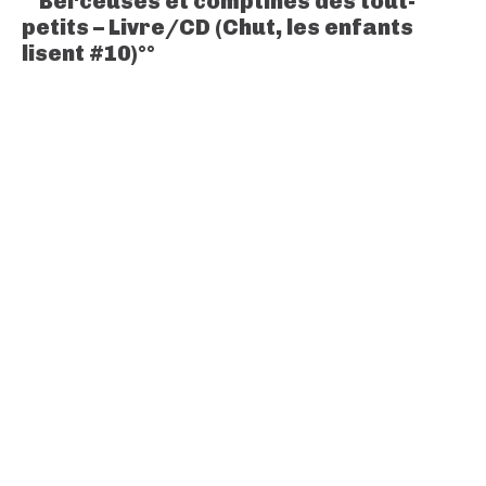
°°Berceuses et comptines des tout-
petits – Livre/CD (Chut, les enfants
lisent #10)°°