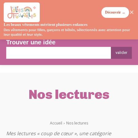
✕
Découvrir →
Les beaux vêtements méritent plusieurs enfances
Des vêtements pour filles, garçons et bébés, sélectionnés avec attention pour
leur qualité et leur style.
Trouver une idée
valider
Nos lectures
0 À 3 ANS
3 À 6 ANS
6 À 10 ANS
ADOS
Accueil
Nos lectures
Mes lectures « coup de cœur », une catégorie