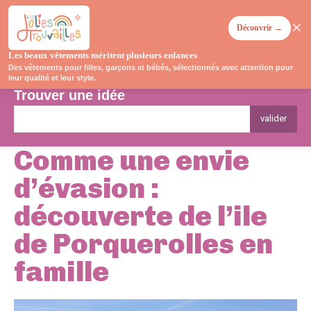
✕
Découvrir →
Les beaux vêtements méritent plusieurs enfances
Des vêtements pour filles, garçons et bébés, sélectionnés avec attention pour
leur qualité et leur style.
Trouver une idée
valider
Comme une envie
d’évasion :
découverte de l’ile
de Porquerolles en
famille