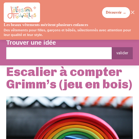
✕
Découvrir →
Les beaux vêtements méritent plusieurs enfances
Des vêtements pour filles, garçons et bébés, sélectionnés avec attention pour
leur qualité et leur style.
Trouver une idée
valider
Escalier à compter
Grimm’s (jeu en bois)