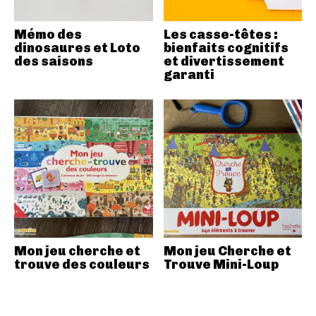
Mémo des
Les casse-têtes :
dinosaures et Loto
bienfaits cognitifs
des saisons
et divertissement
garanti
Mon jeu cherche et
Mon jeu Cherche et
trouve des couleurs
Trouve Mini-Loup