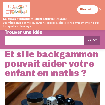
✕
Découvrir →
Les beaux vêtements méritent plusieurs enfances
Des vêtements pour filles, garçons et bébés, sélectionnés avec attention pour
leur qualité et leur style.
Trouver une idée
valider
Et si le backgammon
pouvait aider votre
enfant en maths ?