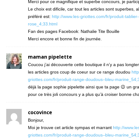
Merci pour ce magnifique et superbe concours, je particip
Le choix est dificile, car tout les articles sont superbes, 
préféré est:
http://www.les-griottes.com/fr/produit-tablier
rose_4;33.html
Fan des pages Facebook: Nathalie Tite Bouille
Merci encore et bonne fin de journée.
maman pipelette
Coucou j’ai découverte cette boutique il n’y a pas longte
les articles gros coup de coeur sur ce range doudou
htt
griottes.com/fr/produit-range-doudous–bleu-marine_54;
déjà la page sophie pipelette ainsi que ta page 😉 un gr
pour ce très joli concours y a plus qu’à croiser bonne cha
cocovince
Bonjour,
Moi je trouve cet article sympas et marrant
http://www.le
griottes.com/fr/produit-range-doudous–bleu-marine_54;