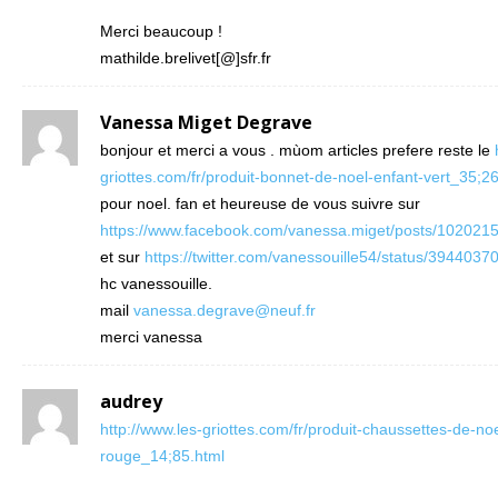
Merci beaucoup !
mathilde.brelivet[@]sfr.fr
Vanessa Miget Degrave
bonjour et merci a vous . mùom articles prefere reste le
griottes.com/fr/produit-bonnet-de-noel-enfant-vert_35;2
pour noel. fan et heureuse de vous suivre sur
https://www.facebook.com/vanessa.miget/posts/10202
et sur
https://twitter.com/vanessouille54/status/39440
hc vanessouille.
mail
vanessa.degrave@neuf.fr
merci vanessa
audrey
http://www.les-griottes.com/fr/produit-chaussettes-de-noe
rouge_14;85.html