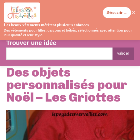
✕
Découvrir →
Les beaux vêtements méritent plusieurs enfances
Des vêtements pour filles, garçons et bébés, sélectionnés avec attention pour
leur qualité et leur style.
Trouver une idée
valider
Des objets
personnalisés pour
Noël – Les Griottes