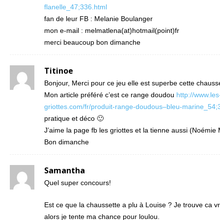
flanelle_47;336.html
fan de leur FB : Melanie Boulanger
mon e-mail : melmatlena(at)hotmail(point)fr
merci beaucoup bon dimanche
Titinoe
Bonjour, Merci pour ce jeu elle est superbe cette chausse
Mon article préféré c’est ce range doudou
http://www.les
griottes.com/fr/produit-range-doudous–bleu-marine_54;
pratique et déco 🙂
J’aime la page fb les griottes et la tienne aussi (Noémi
Bon dimanche
Samantha
Quel super concours!
Est ce que la chaussette a plu à Louise ? Je trouve ca 
alors je tente ma chance pour loulou.