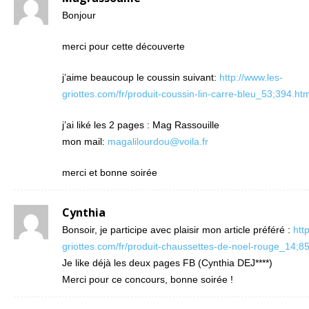
Bonjour
merci pour cette découverte
j’aime beaucoup le coussin suivant:
http://www.les-
griottes.com/fr/produit-coussin-lin-carre-bleu_53;394.htm
j’ai liké les 2 pages : Mag Rassouille
mon mail:
magalilourdou@voila.fr
merci et bonne soirée
Cynthia
Bonsoir, je participe avec plaisir mon article préféré :
htt
griottes.com/fr/produit-chaussettes-de-noel-rouge_14;85
Je like déjà les deux pages FB (Cynthia DEJ****)
Merci pour ce concours, bonne soirée !