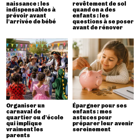
naissance : les
revêtement de sol
indispensables à
quand on a des
prévoir avant
enfants : les
l’arrivée de bébé
questions à se poser
avant de rénover
Organiser un
Épargner pour ses
carnaval de
enfants : mes
quartier ou d’école
astuces pour
qui implique
préparer leur avenir
vraiment les
sereinement
parents