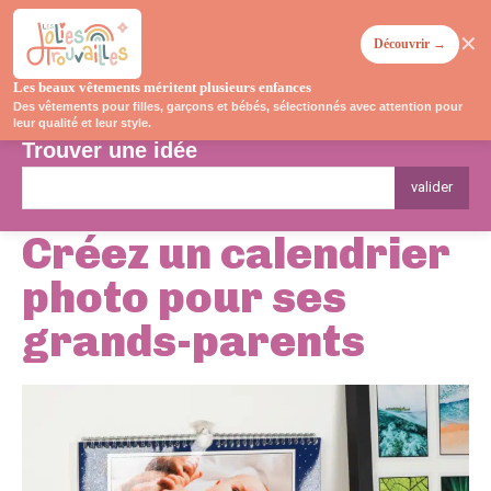
✕
Découvrir →
Les beaux vêtements méritent plusieurs enfances
Des vêtements pour filles, garçons et bébés, sélectionnés avec attention pour
leur qualité et leur style.
Trouver une idée
valider
Créez un calendrier
photo pour ses
grands-parents