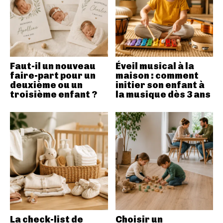
Faut-il un nouveau
Éveil musical à la
faire-part pour un
maison : comment
deuxième ou un
initier son enfant à
troisième enfant ?
la musique dès 3 ans
La check-list de
Choisir un