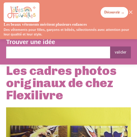
✕
Découvrir →
Les beaux vêtements méritent plusieurs enfances
Des vêtements pour filles, garçons et bébés, sélectionnés avec attention pour
leur qualité et leur style.
Trouver une idée
valider
Les cadres photos
originaux de chez
Flexilivre