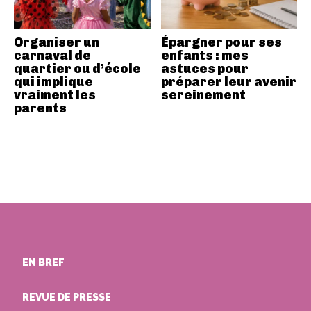
Organiser un
Épargner pour ses
carnaval de
enfants : mes
quartier ou d’école
astuces pour
qui implique
préparer leur avenir
vraiment les
sereinement
parents
EN BREF
REVUE DE PRESSE