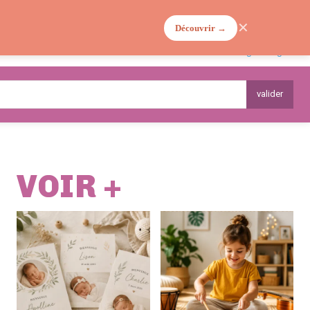
✕
Découvrir →
MA VIE DE MAMAN
PLANTES
valider
VOIR +