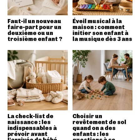
Faut-il un nouveau
Éveil musical à la
faire-part pour un
maison : comment
deuxième ou un
initier son enfant à
troisième enfant ?
la musique dès 3 ans
La check-list de
Choisir un
naissance : les
revêtement de sol
indispensables à
quand on a des
prévoir avant
enfants : les
l’arrivée de bébé
questions à se