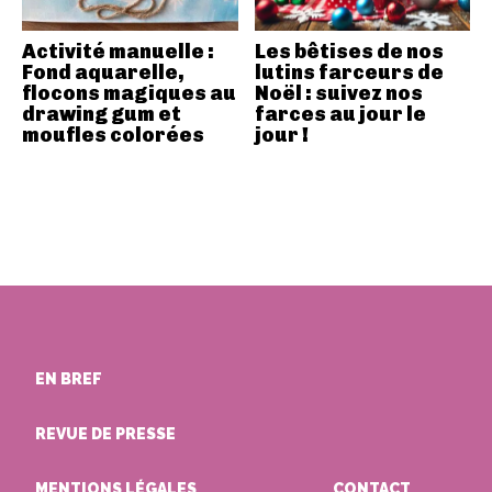
Activité manuelle :
Les bêtises de nos
Fond aquarelle,
lutins farceurs de
flocons magiques au
Noël : suivez nos
drawing gum et
farces au jour le
moufles colorées
jour !
EN BREF
REVUE DE PRESSE
MENTIONS LÉGALES
CONTACT