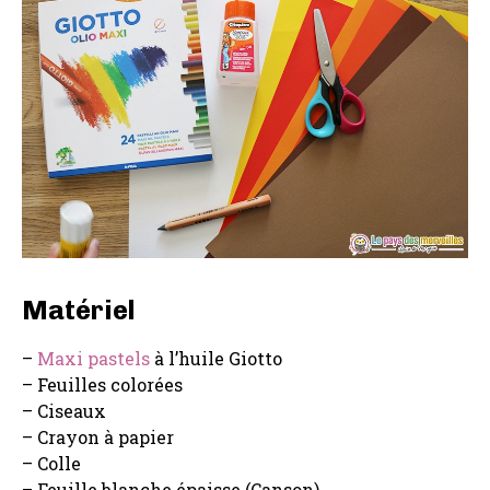
Matériel
–
Maxi pastels
à l’huile Giotto
– Feuilles colorées
– Ciseaux
– Crayon à papier
– Colle
– Feuille blanche épaisse (Canson)