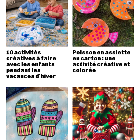
10 activités
Poisson en assiette
créatives à faire
en carton : une
avec les enfants
activité créative et
pendant les
colorée
vacances d’hiver