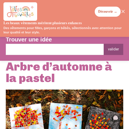
✕
Découvrir →
Les beaux vêtements méritent plusieurs enfances
Des vêtements pour filles, garçons et bébés, sélectionnés avec attention pour
leur qualité et leur style.
Trouver une idée
valider
Arbre d’automne à
la pastel