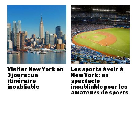
Visiter New York en
Les sports à voir à
3 jours : un
New York : un
itinéraire
spectacle
inoubliable
inoubliable pour les
amateurs de sports