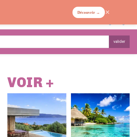
✕
Découvrir →
MA VIE DE MAMAN
PLANTES
valider
VOIR +