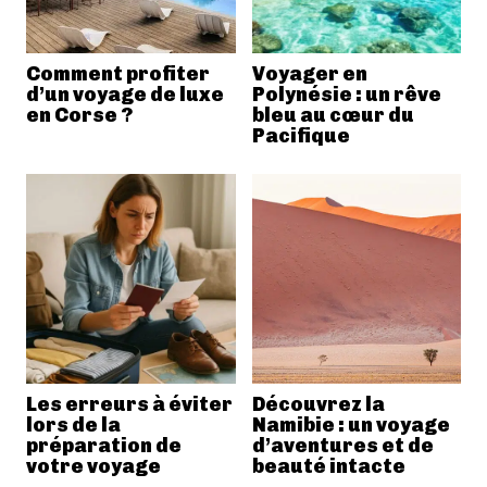
Comment profiter
Voyager en
d’un voyage de luxe
Polynésie : un rêve
en Corse ?
bleu au cœur du
Pacifique
Les erreurs à éviter
Découvrez la
lors de la
Namibie : un voyage
préparation de
d’aventures et de
votre voyage
beauté intacte