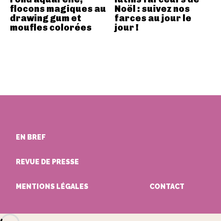
flocons magiques au
Noël : suivez nos
drawing gum et
farces au jour le
moufles colorées
jour !
EN BREF
REVUE DE PRESSE
MENTIONS LÉGALES
CONTACT