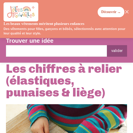
✕
Découvrir →
Les beaux vêtements méritent plusieurs enfances
Des vêtements pour filles, garçons et bébés, sélectionnés avec attention pour
leur qualité et leur style.
Trouver une idée
valider
Les chiffres à relier
(élastiques,
punaises & liège)