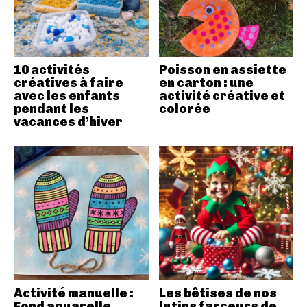
10 activités
Poisson en assiette
créatives à faire
en carton : une
avec les enfants
activité créative et
pendant les
colorée
vacances d’hiver
Activité manuelle :
Les bêtises de nos
Fond aquarelle,
lutins farceurs de