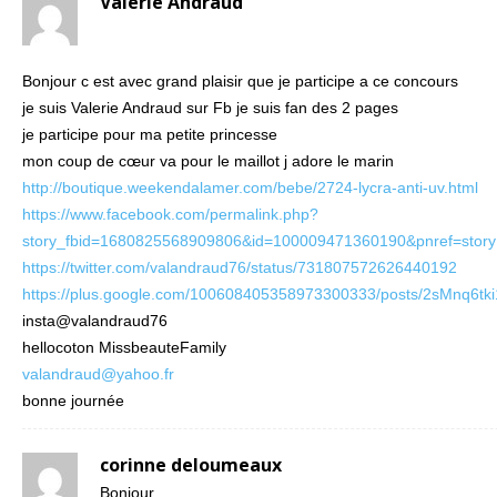
Valerie Andraud
Bonjour c est avec grand plaisir que je participe a ce concours
je suis Valerie Andraud sur Fb je suis fan des 2 pages
je participe pour ma petite princesse
mon coup de cœur va pour le maillot j adore le marin
http://boutique.weekendalamer.com/bebe/2724-lycra-anti-uv.html
https://www.facebook.com/permalink.php?
story_fbid=1680825568909806&id=100009471360190&pnref=story
https://twitter.com/valandraud76/status/731807572626440192
https://plus.google.com/100608405358973300333/posts/2sMnq6tki
insta@valandraud76
hellocoton MissbeauteFamily
valandraud@yahoo.fr
bonne journée
corinne deloumeaux
Bonjour