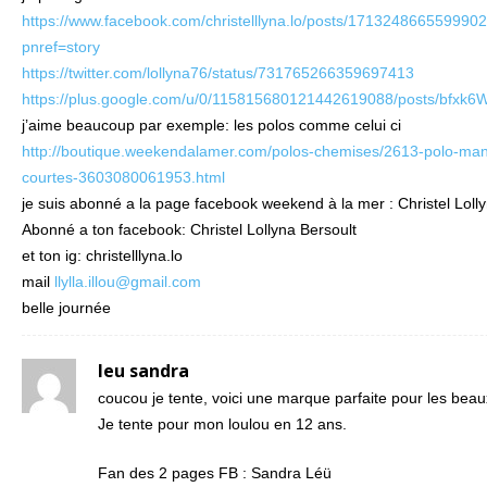
https://www.facebook.com/christelllyna.lo/posts/171324866559990
pnref=story
https://twitter.com/lollyna76/status/731765266359697413
https://plus.google.com/u/0/115815680121442619088/posts/bfxk
j’aime beaucoup par exemple: les polos comme celui ci
http://boutique.weekendalamer.com/polos-chemises/2613-polo-ma
courtes-3603080061953.html
je suis abonné a la page facebook weekend à la mer : Christel Loll
Abonné a ton facebook: Christel Lollyna Bersoult
et ton ig: christelllyna.lo
mail
llylla.illou@gmail.com
belle journée
leu sandra
coucou je tente, voici une marque parfaite pour les beau
Je tente pour mon loulou en 12 ans.
Fan des 2 pages FB : Sandra Léü