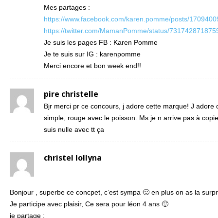
Mes partages :
https://www.facebook.com/karen.pomme/posts/170940
https://twitter.com/MamanPomme/status/73174287187
Je suis les pages FB : Karen Pomme
Je te suis sur IG : karenpomme
Merci encore et bon week end!!
pire christelle
Bjr merci pr ce concours, j adore cette marque! J adore ce
simple, rouge avec le poisson. Ms je n arrive pas à copier
suis nulle avec tt ça
christel lollyna
Bonjour , superbe ce concpet, c’est sympa 🙂 en plus on as la surpri
Je participe avec plaisir, Ce sera pour léon 4 ans 🙂
je partage :