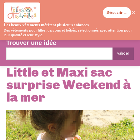
✕
Découvrir →
Les beaux vêtements méritent plusieurs enfances
Des vêtements pour filles, garçons et bébés, sélectionnés avec attention pour
leur qualité et leur style.
Trouver une idée
valider
Little et Maxi sac
surprise Weekend à
la mer