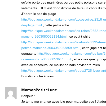
qu’elle porte des marinières ou des petits poissons sur 
vêtements… Il m’est donc difficile de faire un choix d’art
J’adore le sac de plage
http://boutique.weekendalamer.com/accessoires/2318-g
de-plage.html
, cette petite robe
http://boutique.weekendalamer.com/les-robes/2652-rob
manche-3603080062134.html
, ce petit t-shirt
http://boutique.weekendalamer.com/les-hauts/2195-tee-s
petites-manches-3603080053859.html
, cette jupe est t
craquante
http://boutique.weekendalamer.com/les-bas/2
rayee-multico-36080053644.html
, et je crois que quoi qu
avec ce concours, ce maillot de bain deviendra mien
http://boutique.weekendalamer.com/bebe/2725-lycra-anti
Bon dimanche à vous !
MamanPetiteLune
Bonjour !
Je tente ma chance avec joie pour ma petite pce ! J’ador