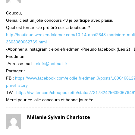
Coucou,
Génial c’est un jolie concours <3 je participe avec plaisir.
Quel est ton article préféré sur la boutique ?
http://boutique.weekendalamer.com/10-14-ans/2648-mariniere-mult
3603080062769.html
-Abonner a instagram : elodiefriedman -Pseudo facebook (Les 2) : 
Friedman
-Adresse mail :
elofri@hotmail.fr
Partager :
FB :
https://www.facebook.com/elodie.friedman.9/posts/16964661
pnref=story
TW :
https://twitter.com/choupouzette/status/731782425639067649
Merci pour ce jolie concours et bonne journée
Mélanie Sylvain Charlotte