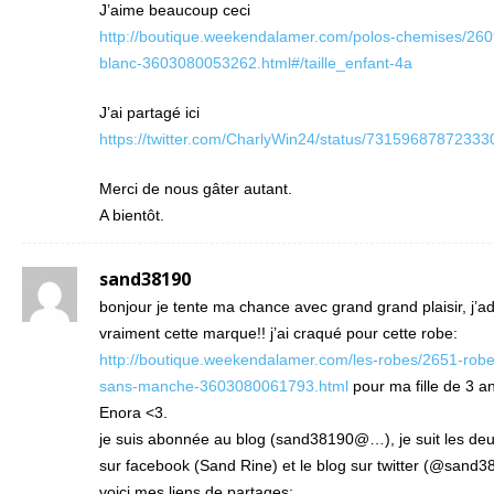
J’aime beaucoup ceci
http://boutique.weekendalamer.com/polos-chemises/2609-
blanc-3603080053262.html#/taille_enfant-4a
J’ai partagé ici
https://twitter.com/CharlyWin24/status/7315968787233
Merci de nous gâter autant.
A bientôt.
sand38190
bonjour je tente ma chance avec grand grand plaisir, j’a
vraiment cette marque!! j’ai craqué pour cette robe:
http://boutique.weekendalamer.com/les-robes/2651-robe
sans-manche-3603080061793.html
pour ma fille de 3 a
Enora <3.
je suis abonnée au blog (sand38190@…), je suit les de
sur facebook (Sand Rine) et le blog sur twitter (@sand3
voici mes liens de partages: