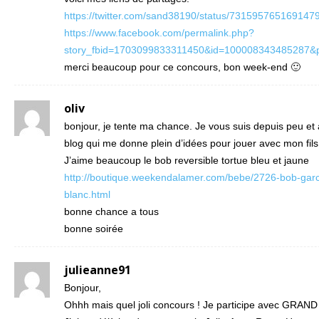
https://twitter.com/sand38190/status/731595765169147
https://www.facebook.com/permalink.php?
story_fbid=1703099833311450&id=100008343485287&p
merci beaucoup pour ce concours, bon week-end 🙂
oliv
bonjour, je tente ma chance. Je vous suis depuis peu et
blog qui me donne plein d’idées pour jouer avec mon fils
J’aime beaucoup le bob reversible tortue bleu et jaune
http://boutique.weekendalamer.com/bebe/2726-bob-gar
blanc.html
bonne chance a tous
bonne soirée
julieanne91
Bonjour,
Ohhh mais quel joli concours ! Je participe avec GRAND 