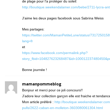
de plage pour l’a protéger du soleil:
http://boutique.weekendalamer.com/bebe/2711-lycra-anti
J’aime les deux pages facebook sous Sabrina Weiss
Mes partages:
https://twitter.com/MamanPetiteLune/status/73172501
lang=fr
et
https://www.facebook.com/permalink.php?
story_fbid=104827623268487&id=100012237480450&pn
Bonne journée !
mamanpommeblog
Bonjour et merci pour ce joli concours!!
J’adore leur collection garçon elle est fraiche et tendanc
Mon article préféré :
http://boutique.weekendalamer.com/
pulls/2622-caban-en-molleton-3603080061304.html