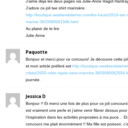
J’aime déjà les deux pages via Julie-Anne Ragot Hantra
J’adore ce joli tee shirt marinière :
http://boutique.weekendalamer.com/les-hauts/2610-tee-s
marine-3603080061946.html
Au plaisir de te lire
Julie-Anne
Paquotte
Bonjour et merci pour ce concours! Je découvre cette jo
et mon article préféré est
http://boutique.weekendalamer
robes/2650-robe-rayee-sans-manche-3603080062554.h
journée.
Jessica D
Bonjour !! Et merci une fois de plus pour ce joli concours
est vraiment une perle et j’aime venir flâner dessus pour
l’inspiration dans les activités proposées à ma puce… Et
concours me plait énormément !! Ma fille est poisson, c’