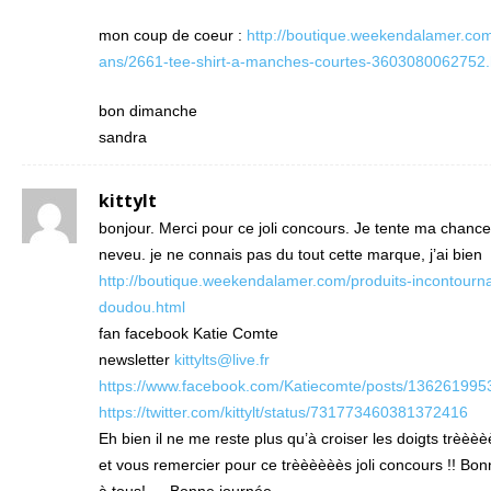
mon coup de coeur :
http://boutique.weekendalamer.co
ans/2661-tee-shirt-a-manches-courtes-3603080062752.
bon dimanche
sandra
kittylt
bonjour. Merci pour ce joli concours. Je tente ma chanc
neveu. je ne connais pas du tout cette marque, j’ai bien
http://boutique.weekendalamer.com/produits-incontourn
doudou.html
fan facebook Katie Comte
newsletter
kittylts@live.fr
https://www.facebook.com/Katiecomte/posts/13626199
https://twitter.com/kittylt/status/731773460381372416
Eh bien il ne me reste plus qu’à croiser les doigts trèèèè
et vous remercier pour ce trèèèèèès joli concours !! Bo
à tous! … Bonne journée –