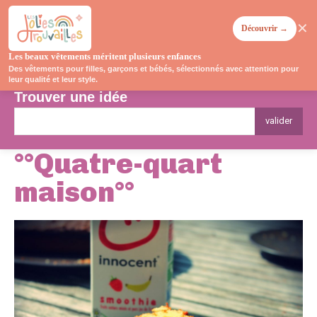
✕
Découvrir →
Les beaux vêtements méritent plusieurs enfances
Des vêtements pour filles, garçons et bébés, sélectionnés avec attention pour
leur qualité et leur style.
Trouver une idée
valider
°°Quatre-quart
maison°°