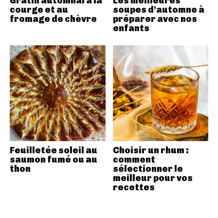
Gratin automnal à la
Les meilleures
courge et au
soupes d’automne à
fromage de chèvre
préparer avec nos
enfants
Feuilletée soleil au
Choisir un rhum :
saumon fumé ou au
comment
thon
sélectionner le
meilleur pour vos
recettes