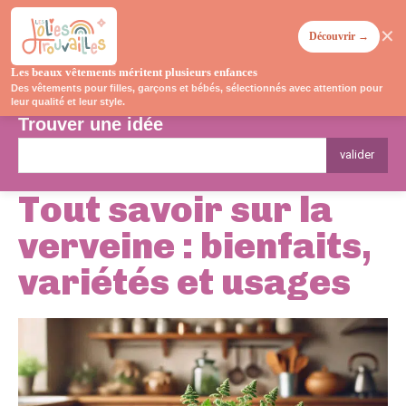
✕
Découvrir →
Les beaux vêtements méritent plusieurs enfances
Des vêtements pour filles, garçons et bébés, sélectionnés avec attention pour
leur qualité et leur style.
Trouver une idée
valider
Tout savoir sur la
verveine : bienfaits,
variétés et usages