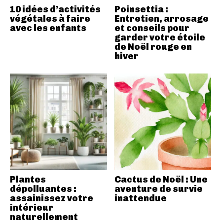
10 idées d’activités
Poinsettia :
végétales à faire
Entretien, arrosage
avec les enfants
et conseils pour
garder votre étoile
de Noël rouge en
hiver
Plantes
Cactus de Noël : Une
dépolluantes :
aventure de survie
assainissez votre
inattendue
intérieur
naturellement