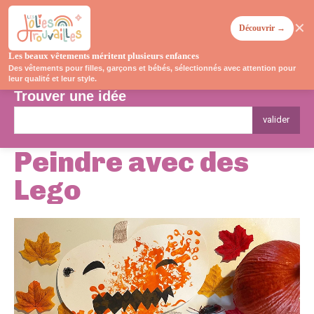
✕
Découvrir →
Les beaux vêtements méritent plusieurs enfances
Des vêtements pour filles, garçons et bébés, sélectionnés avec attention pour
leur qualité et leur style.
Trouver une idée
valider
Peindre avec des
Lego