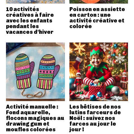
10 activités
Poisson en assiette
créatives à faire
en carton : une
avec les enfants
activité créative et
pendant les
colorée
vacances d’hiver
Activité manuelle :
Les bêtises de nos
Fond aquarelle,
lutins farceurs de
flocons magiques au
Noël : suivez nos
drawing gum et
farces au jour le
moufles colorées
jour !