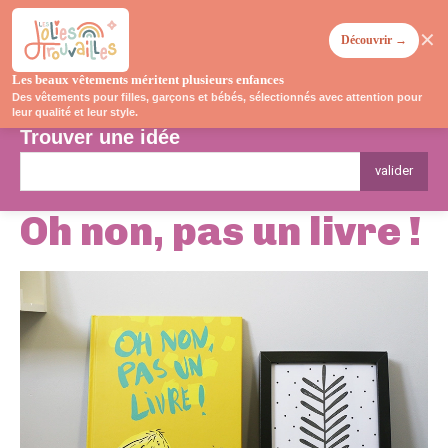
✕
Découvrir →
Les beaux vêtements méritent plusieurs enfances
Des vêtements pour filles, garçons et bébés, sélectionnés avec attention pour
leur qualité et leur style.
Trouver une idée
valider
Oh non, pas un livre !