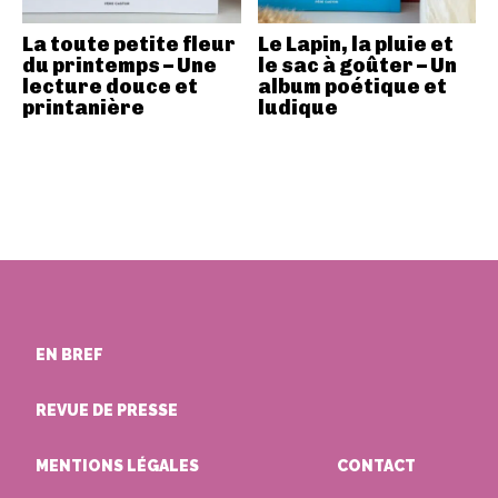
La toute petite fleur
Le Lapin, la pluie et
du printemps – Une
le sac à goûter – Un
lecture douce et
album poétique et
printanière
ludique
EN BREF
REVUE DE PRESSE
MENTIONS LÉGALES
CONTACT