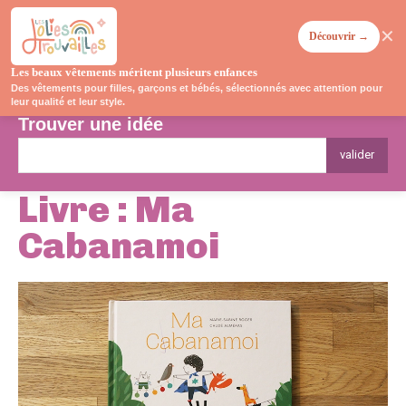
✕
Découvrir →
Les beaux vêtements méritent plusieurs enfances
Des vêtements pour filles, garçons et bébés, sélectionnés avec attention pour
leur qualité et leur style.
Trouver une idée
valider
Livre : Ma
Cabanamoi