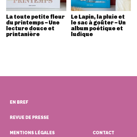
La toute petite fleur
Le Lapin, la pluie et
du printemps – Une
le sac à goûter – Un
lecture douce et
album poétique et
printanière
ludique
EN BREF
REVUE DE PRESSE
MENTIONS LÉGALES
CONTACT