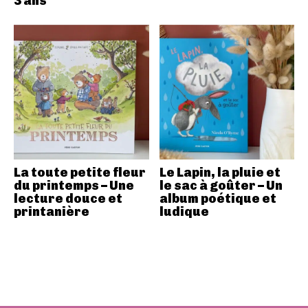
3 ans
La toute petite fleur
Le Lapin, la pluie et
du printemps – Une
le sac à goûter – Un
lecture douce et
album poétique et
printanière
ludique