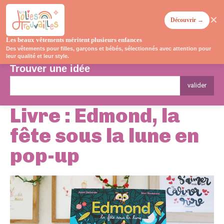
✕
Découvrir →
Les beaux vêtements méritent plusieurs enfances
Des vêtements pour filles, garçons et bébés, sélectionnés avec attention pour
leur qualité et leur style.
Trouver une idée
valider
Livre : Edmond, la
fête sous la lune en
pop-up