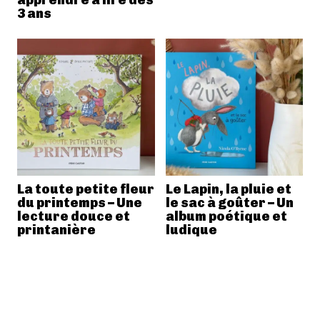
3 ans
La toute petite fleur
Le Lapin, la pluie et
du printemps – Une
le sac à goûter – Un
lecture douce et
album poétique et
printanière
ludique