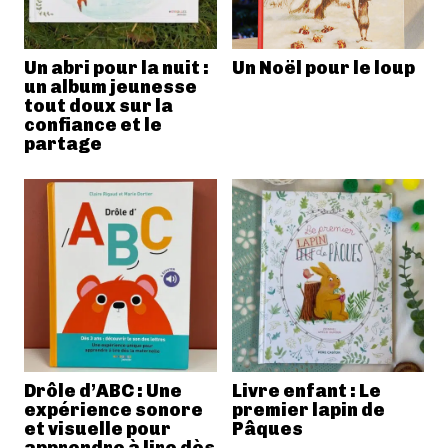
Un abri pour la nuit :
Un Noël pour le loup
un album jeunesse
tout doux sur la
confiance et le
partage
Drôle d’ABC : Une
Livre enfant : Le
expérience sonore
premier lapin de
et visuelle pour
Pâques
apprendre à lire dès