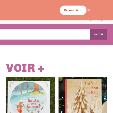
✕
Découvrir →
MA VIE DE MAMAN
PLANTES
valider
VOIR +