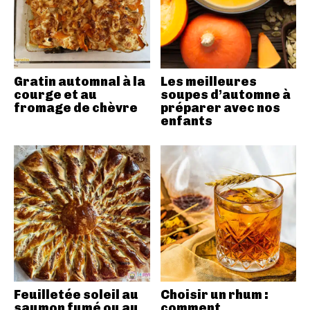
Gratin automnal à la
Les meilleures
courge et au
soupes d’automne à
fromage de chèvre
préparer avec nos
enfants
Feuilletée soleil au
Choisir un rhum :
saumon fumé ou au
comment