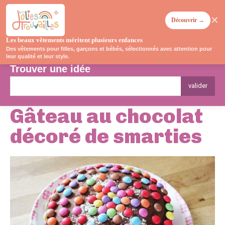
✕
Découvrir →
Les beaux vêtements méritent plusieurs enfances
Des vêtements pour filles, garçons et bébés, sélectionnés avec attention pour
leur qualité et leur style.
Trouver une idée
valider
Gâteau au chocolat
décoré de smarties