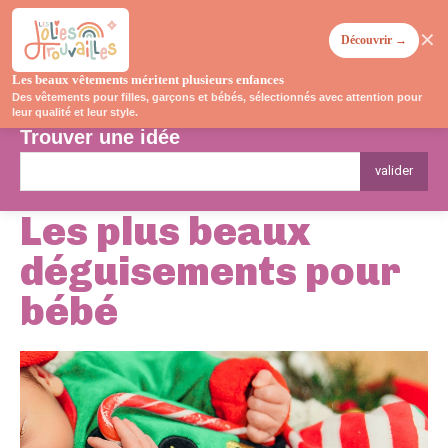
✕
Découvrir →
Les beaux vêtements méritent plusieurs enfances
Des vêtements pour filles, garçons et bébés, sélectionnés avec attention pour
leur qualité et leur style.
Trouver une idée
valider
Les plus beaux
déguisements pour
bébé