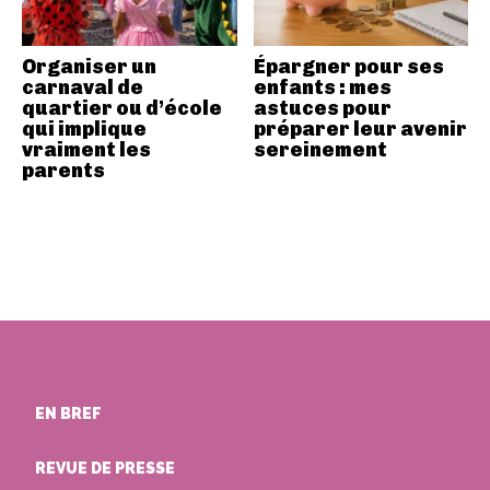
Organiser un
Épargner pour ses
carnaval de
enfants : mes
quartier ou d’école
astuces pour
qui implique
préparer leur avenir
vraiment les
sereinement
parents
EN BREF
REVUE DE PRESSE