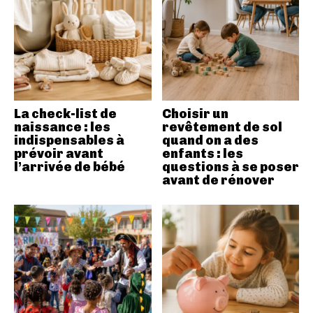
La check-list de
Choisir un
naissance : les
revêtement de sol
indispensables à
quand on a des
prévoir avant
enfants : les
l’arrivée de bébé
questions à se poser
avant de rénover