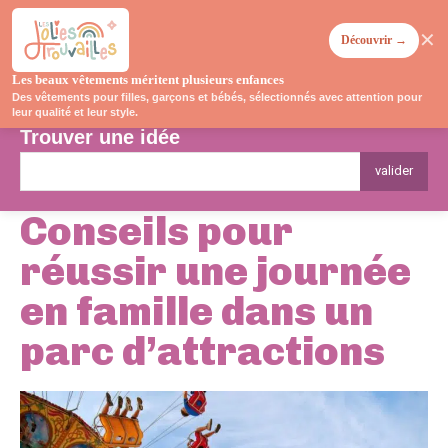
✕
Découvrir →
Les beaux vêtements méritent plusieurs enfances
Des vêtements pour filles, garçons et bébés, sélectionnés avec attention pour
leur qualité et leur style.
Trouver une idée
valider
Conseils pour
réussir une journée
en famille dans un
parc d’attractions