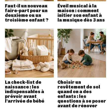
Faut-il un nouveau
Éveil musical à la
faire-part pour un
maison : comment
deuxième ou un
initier son enfant à
troisième enfant ?
la musique dès 3 ans
La check-list de
Choisir un
naissance : les
revêtement de sol
indispensables à
quand on a des
prévoir avant
enfants : les
l’arrivée de bébé
questions à se poser
avant de rénover