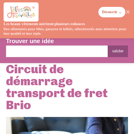
✕
Découvrir →
Les beaux vêtements méritent plusieurs enfances
Des vêtements pour filles, garçons et bébés, sélectionnés avec attention pour
leur qualité et leur style.
Trouver une idée
valider
Circuit de
démarrage
transport de fret
Brio