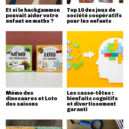
Et si le backgammon
Top 10 des jeux de
pouvait aider votre
société coopératifs
enfant en maths ?
pour les enfants
Mémo des
Les casse-têtes :
dinosaures et Loto
bienfaits cognitifs
des saisons
et divertissement
garanti