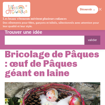
✕
Découvrir →
Les beaux vêtements méritent plusieurs enfances
Des vêtements pour filles, garçons et bébés, sélectionnés avec attention pour
leur qualité et leur style.
Trouver une idée
valider
Bricolage de Pâques
: œuf de Pâques
géant en laine