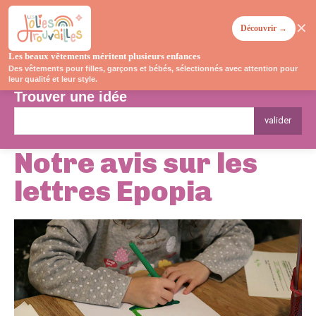
✕
Découvrir →
Les beaux vêtements méritent plusieurs enfances
Des vêtements pour filles, garçons et bébés, sélectionnés avec attention pour
leur qualité et leur style.
Trouver une idée
valider
Notre avis sur les
lettres Epopia